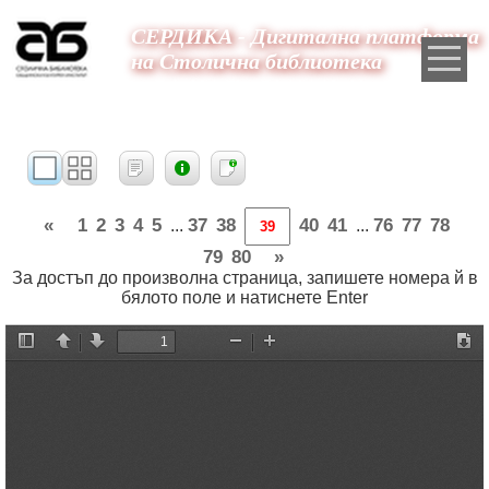
СЕРДИКА - Дигитална платформа
на Столична библиотека
«
1
2
3
4
5
37
38
40
41
76
77
78
...
...
79
80
»
За достъп до произволна страница, запишете номера й в
бялото поле и натиснете Enter