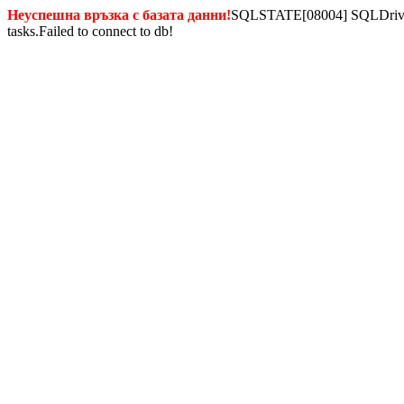
Неуспешна връзка с базата данни!
SQLSTATE[08004] SQLDriverC
tasks.Failed to connect to db!