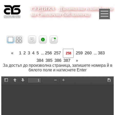
СЕРДИКА - Дигитална платформа
на Столична библиотека
«
1
2
3
4
5
256
257
259
260
383
...
...
384
385
386
387
»
За достъп до произволна страница, запишете номера й в
бялото поле и натиснете Enter