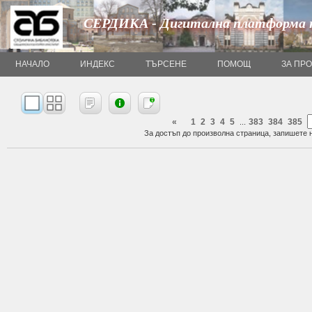
СЕРДИКА - Дигитална платформа 
НАЧАЛО
ИНДЕКС
ТЪРСЕНЕ
ПОМОЩ
ЗА ПР
«
1
2
3
4
5
383
384
385
...
За достъп до произволна страница, запишете н