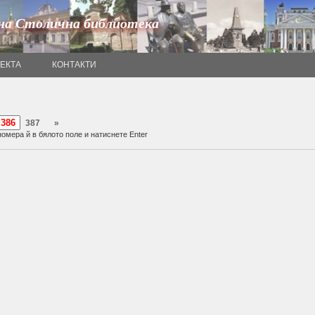
на Столична библиотека
ОЕКТА
КОНТАКТИ
387
»
омера й в бялото поле и натиснете Enter