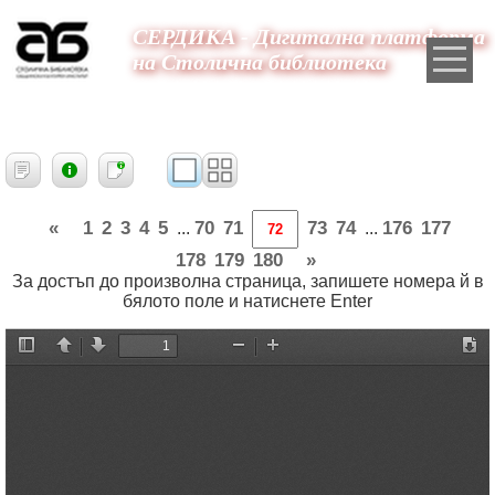
СЕРДИКА - Дигитална платформа
на Столична библиотека
«
1
2
3
4
5
70
71
73
74
176
177
...
...
178
179
180
»
За достъп до произволна страница, запишете номера й в
бялото поле и натиснете Enter