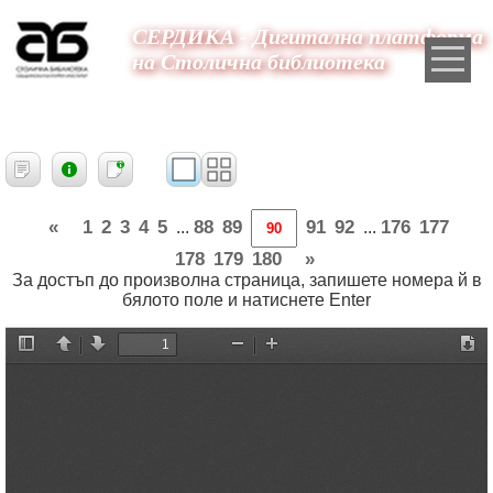
СЕРДИКА - Дигитална платформа
на Столична библиотека
«
1
2
3
4
5
88
89
91
92
176
177
...
...
178
179
180
»
За достъп до произволна страница, запишете номера й в
бялото поле и натиснете Enter