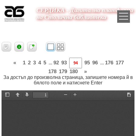
СЕРДИКА - Дигитална платформа
на Столична библиотека
«
1
2
3
4
5
92
93
95
96
176
177
...
...
178
179
180
»
За достъп до произволна страница, запишете номера й в
бялото поле и натиснете Enter