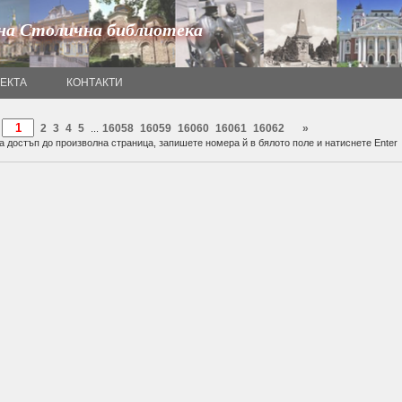
на Столична библиотека
ОЕКТА
КОНТАКТИ
2
3
4
5
16058
16059
16060
16061
16062
»
...
а достъп до произволна страница, запишете номера й в бялото поле и натиснете Enter