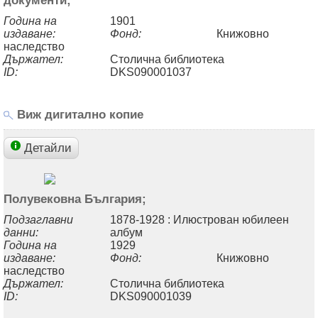
Година на
1901
издаване:
Фонд:
Книжовно
наследство
Държател:
Столична библиотека
ID:
DKS090001037
Виж дигитално копие
Детайли
Полувековна България;
Подзаглавни
1878-1928 : Илюстрован юбилеен
данни:
албум
Година на
1929
издаване:
Фонд:
Книжовно
наследство
Държател:
Столична библиотека
ID:
DKS090001039