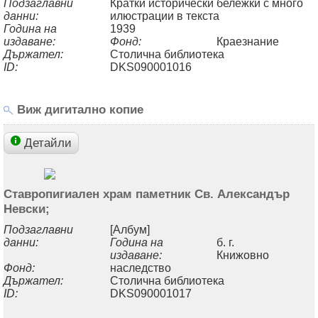
Подзаглавни
Кратки исторически бележки с много
данни:
илюстрации в текста
Година на
1939
издаване:
Фонд:
Краезнание
Държател:
Столична библиотека
ID:
DKS090001016
Виж дигитално копие
Детайли
Ставропигиален храм паметник Св. Александър
Невски;
Подзаглавни
[Албум]
данни:
Година на
б. г.
издаване:
Книжовно
Фонд:
наследство
Държател:
Столична библиотека
ID:
DKS090001017