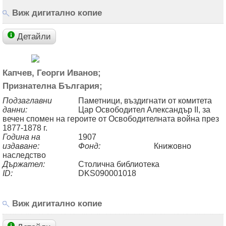
Виж дигитално копие
Детайли
Капчев, Георги Иванов;
Признателна България;
Подзаглавни
Паметници, въздигнати от комитета
данни:
Цар Освободител Александър II, за
вечен спомен на героите от Освободителната война през
1877-1878 г.
Година на
1907
издаване:
Фонд:
Книжовно
наследство
Държател:
Столична библиотека
ID:
DKS090001018
Виж дигитално копие