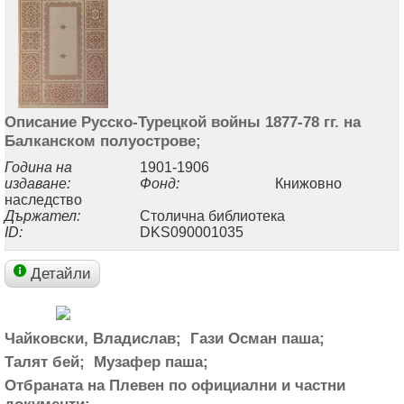
Описание Русско-Турецкой войны 1877-78 гг. на
Балканском полуострове;
Година на
1901-1906
издаване:
Фонд:
Книжовно
наследство
Държател:
Столична библиотека
ID:
DKS090001035
Детайли
Чайковски, Владислав;
Гази Осман паша;
Талят бей;
Музафер паша;
Отбраната на Плевен по официални и частни
документи;