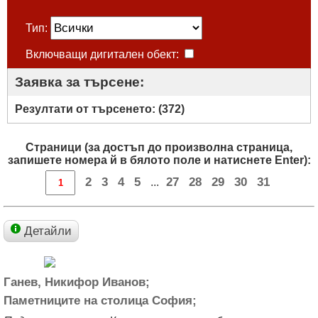
Тип:
Включващи дигитален обект:
Заявка за търсене:
Резултати от търсенето: (
372
)
Страници (за достъп до произволна страница,
запишете номера й в бялото поле и натиснете Enter):
2
3
4
5
27
28
29
30
31
...
Детайли
Ганев, Никифор Иванов;
Паметниците на столица София;