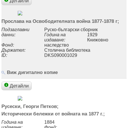
Детайли
Прослава на Освободителната война 1877-1878 г;
Подзаглавни
Руско-български сборник
данни:
Година на
1929
издаване:
Книжовно
Фонд:
наследство
Държател:
Столична библиотека
ID:
DKS090001029
Виж дигитално копие
Детайли
Русески, Георги Петков;
Исторически бележки от войната на 1877 г.;
Година на
1884
издаване:
Фонд: