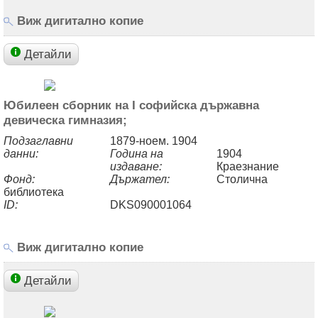
Виж дигитално копие
Детайли
Юбилеен сборник на I софийска държавна
девическа гимназия;
Подзаглавни
1879-ноем. 1904
данни:
Година на
1904
издаване:
Краезнание
Фонд:
Държател:
Столична
библиотека
ID:
DKS090001064
Виж дигитално копие
Детайли