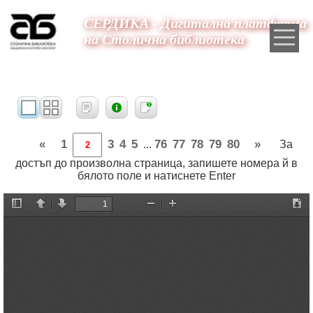
СЕРДИКА - Дигитална платформа
на Столична библиотека
«
1
3
4
5
76
77
78
79
80
»
...
За
достъп до произволна страница, запишете номера й в
бялото поле и натиснете Enter