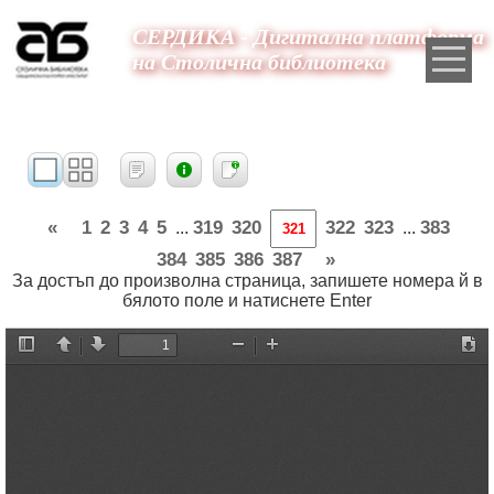
СЕРДИКА - Дигитална платформа
на Столична библиотека
«
1
2
3
4
5
319
320
322
323
383
...
...
384
385
386
387
»
За достъп до произволна страница, запишете номера й в
бялото поле и натиснете Enter