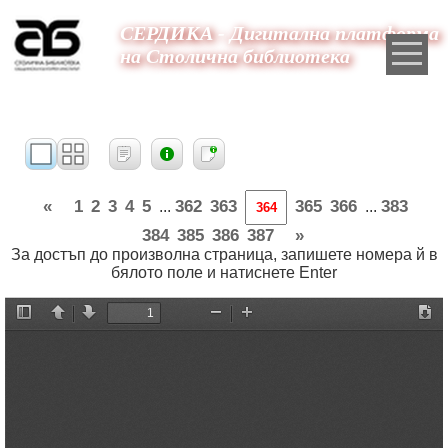
СЕРДИКА - Дигитална платформа
на Столична библиотека
«
1
2
3
4
5
362
363
365
366
383
...
...
384
385
386
387
»
За достъп до произволна страница, запишете номера й в
бялото поле и натиснете Enter