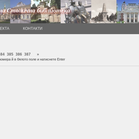
на Столична библиотека
ОЕКТА
КОНТАКТИ
384
385
386
387
»
омера й в бялото поле и натиснете Enter