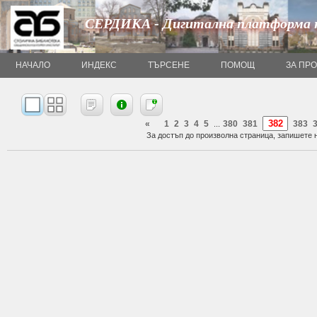
СЕРДИКА - Дигитална платформа 
НАЧАЛО
ИНДЕКС
ТЪРСЕНЕ
ПОМОЩ
ЗА ПР
«
1
2
3
4
5
380
381
383
...
За достъп до произволна страница, запишете н